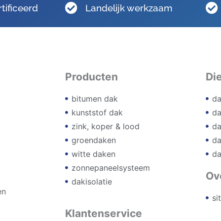
ificeerd
Landelijk werkzaam
Producten
Di
bitumen dak
da
kunststof dak
da
zink, koper & lood
da
groendaken
da
witte daken
da
zonnepaneelsysteem
Ov
dakisolatie
en
si
Klantenservice