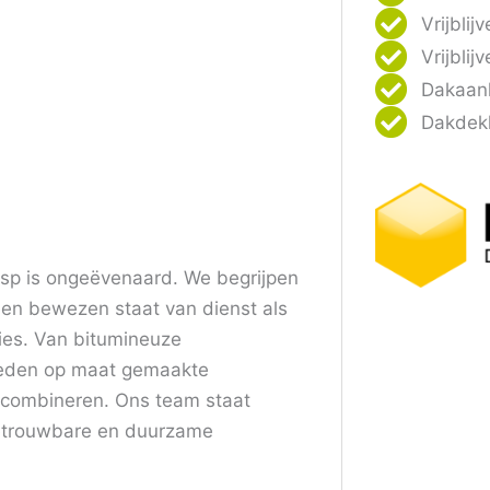
Vrijblij
Vrijbli
Dakaanl
Dakdek
esp is ongeëvenaard. We begrijpen
een bewezen staat van dienst als
ties. Van bitumineuze
eden op maat gemaakte
t combineren. Ons team staat
betrouwbare en duurzame