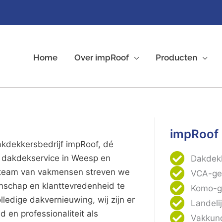
Home
Over impRoof
Producten
impRoof
kdekkersbedrijf impRoof, dé
dakdekservice in Weesp en
Dakdek
d team van vakmensen streven we
VCA-gec
nschap en klanttevredenheid te
Komo-ge
lledige dakvernieuwing, wij zijn er
Landeli
en professionaliteit als
Vakkund