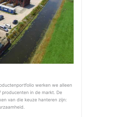
oductenportfolio werken we alleen
 producenten in de markt. De
aken van die keuze hanteren zijn:
uurzaamheid.