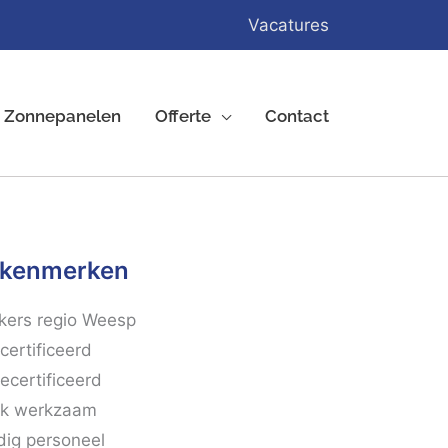
Vacatures
Zonnepanelen
Offerte
Contact
 kenmerken
kers regio Weesp
ertificeerd
certificeerd
jk werkzaam
ig personeel