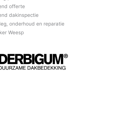
vend offerte
jvend dakinspectie
eg, onderhoud en reparatie
ker Weesp