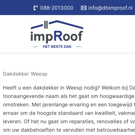
Skip
088-2013000
info@dbimproof.nl
to
content
Dakdekker Weesp
Heeft u een dakdekker in Weesp nodig? Welkom bij Da
toonaangevende naam als het gaat om hoogwaardige 
omstreken. Met jarenlange ervaring en een toegewij
ernaar om de hoogste standaard van kwaliteit, vakma
leveren. Of het nu gaat om reparaties, renovaties of vo
om uw dakbehoeften te vervullen met betrouwbaarheid 