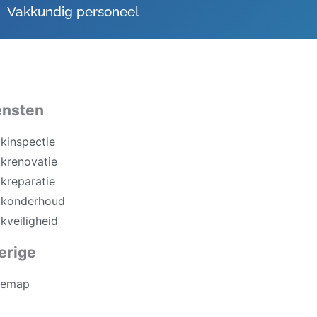
Vakkundig personeel
ensten
kinspectie
krenovatie
kreparatie
konderhoud
kveiligheid
erige
temap